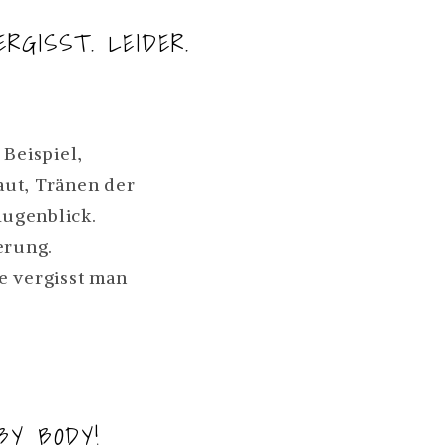
SCHWANGERSCHAFT:
RGISST. LEIDER.
MEIN
5
KILOMETER-
NTE
ERFOLG
Beispiel,
WEITERLESEN
aut, Tränen der
ugenblick.
erung.
e vergisst man
SST.
R.
BY BODY!