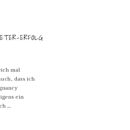
ETER-ERFOLG
eich mal
auch, dass ich
NGERSCHAFT:
egnancy
igens ein
TER-
SPORT
ich
…
G
NACH
DER