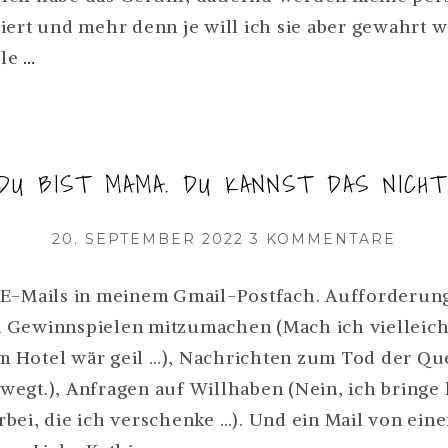
PASSI
iert und mehr denn je will ich sie aber gewahrt w
MOM
hle
…
SHAMING:
ES
IST
„DU BIST MAMA. DU KANNST DAS NICHT.
SCHON
WIEDER
VERÖFFENTLICHT
ZU
20. SEPTEMBER 2022
3 KOMMENTARE
PASSIERT.
AM
„DU
WEITERLESEN
BIST
E-Mails in meinem Gmail-Postfach. Aufforderung
MAMA
Gewinnspielen mitzumachen (Mach ich vielleicht
DU
Hotel wär geil …), Nachrichten zum Tod der Que
KANN
DAS
egt.), Anfragen auf Willhaben (Nein, ich bringe 
NICHT
bei, die ich verschenke …). Und ein Mail von ein