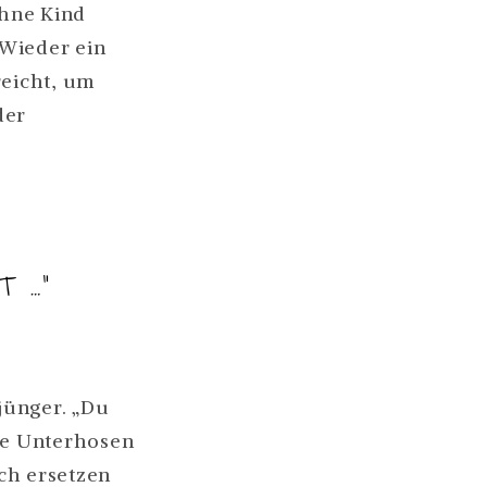
ohne Kind
 Wieder ein
TTER.
reicht, um
der
STEN
T …“
jünger. „Du
ine Unterhosen
ch ersetzen