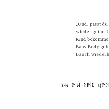
MAN
ALS
MAMA
„Und, passt du
NICHT
wieder getan. 
VERGI
Kind bekommen 
LEIDE
Baby Body geht
WEIT
Bauch wiederh
ICH BIN EINE ÜB