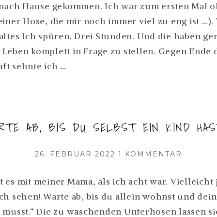
BIN
h nach Hause gekommen. Ich war zum ersten Mal 
ODY! W
EINE
einer Hose, die mir noch immer viel zu eng ist …).
EITERLESEN
ÜBERMU
altes Ich spüren. Drei Stunden. Und die haben ge
UND
ES
Leben komplett in Frage zu stellen. Gegen Ende 
STÖRT
ICH
ft sehnte ich
…
MICH
BIN
NICHT
EINE
IM
GERING
ÜBERMUTTER.
…
RTE AB, BIS DU SELBST EIN KIND HAS
UND
ES
VERÖFFENTLICHT
ZU
26. FEBRUAR 2022
1 KOMMENTAR
STÖRT
AM
„WARTE
MICH
AB,
 es mit meiner Mama, als ich acht war. Vielleicht 
NICHT
BIS
ch sehen! Warte ab, bis du allein wohnst und de
IM
DU
 musst.“ Die zu waschenden Unterhosen lassen si
SELBST
GERINGSTEN