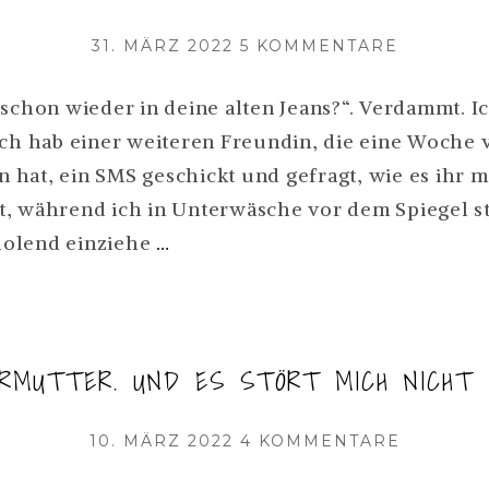
VERÖFFENTLICHT
ZU
31. MÄRZ 2022
5 KOMMENTARE
AM
BAUCH
RAUS!
 schon wieder in deine alten Jeans?“. Verdammt. I
ODER:
Ich hab einer weiteren Freundin, die eine Woche v
SST.
SCHEISS A
hat, ein SMS geschickt und gefragt, wie es ihr m
UF D
R.
EN A
, während ich in Unterwäsche vor dem Spiegel s
ERLESEN
FTER B
BAUCH
olend einziehe
…
ABY B
RAUS!
ODY!
ODER:
SCHEISS A
ERMUTTER. UND ES STÖRT MICH NICHT
UF D
EN A
VERÖFFENTLICHT
ZU
10. MÄRZ 2022
4 KOMMENTARE
FTER B
AM
ICH
ABY B