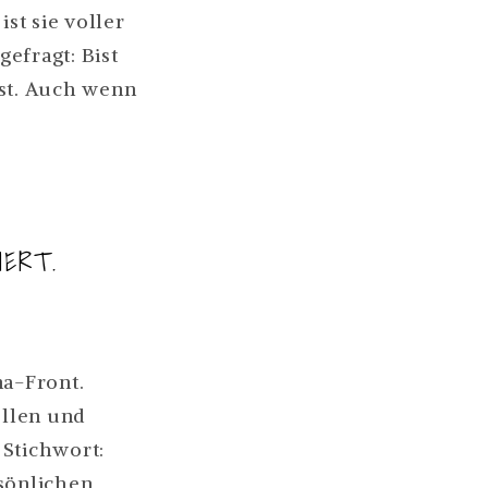
st sie voller
efragt: Bist
ist. Auch wenn
IERT.
NG:
ma-Front.
ollen und
 Stichwort:
N
ER
sönlichen