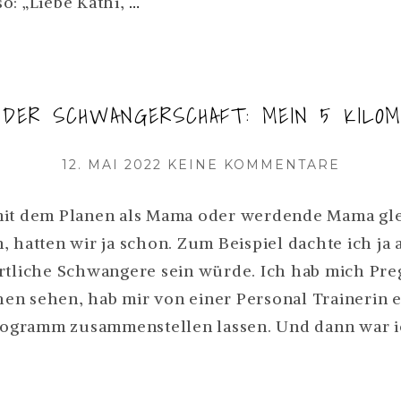
„DU
o: „Liebe Kathi,
…
BIST
MAMA.
DU
 DER SCHWANGERSCHAFT: MEIN 5 KILOM
KANNST
DAS
VERÖFFENTLICHT
ZU
12. MAI 2022
KEINE KOMMENTARE
NICHT.“
AM
SPORT
WEITERLESEN
NACH
mit dem Planen als Mama oder werdende Mama gl
DER
 hatten wir ja schon. Zum Beispiel dachte ich ja 
SCHWA
rtliche Schwangere sein würde. Ich hab mich Pr
MEIN
5
n sehen, hab mir von einer Personal Trainerin e
KILOME
gramm zusammenstellen lassen. Und dann war 
ERFOL