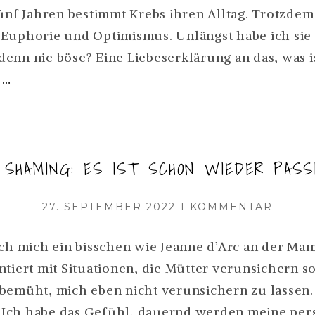
KREBS:
ünf Jahren bestimmt Krebs ihren Alltag. Trotzdem i
„ICH
Euphorie und Optimismus. Unlängst habe ich sie g
HÄNGE
NICHT
enn nie böse? Eine Liebeserklärung an das, was 
SEHR
ULI
r
…
AM
HAT
LEBEN.“
KREBS:
„ICH
SHAMING: ES IST SCHON WIEDER PASS
HÄNGE
NICHT
VERÖFFENTLICHT
ZU
27. SEPTEMBER 2022
1 KOMMENTAR
SEHR
AM
MOM
AM
SHAMI
ich mich ein bisschen wie Jeanne d’Arc an der Ma
LEBEN.“
ES
ntiert mit Situationen, die Mütter verunsichern s
WEITERLESEN
IST
bemüht, mich eben nicht verunsichern zu lassen.
SCHO
WIED
Ich habe das Gefühl, dauernd werden meine per