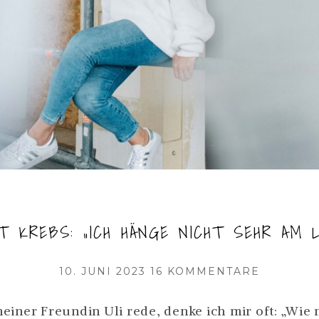
AT KREBS: „ICH HÄNGE NICHT SEHR AM L
VERÖFFENTLICHT
ZU
10. JUNI 2023
16 KOMMENTARE
AM
ULI
HAT
einer Freundin Uli rede, denke ich mir oft: „Wie 