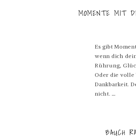
MOMENTE MIT DE
Es gibt Moment
wenn dich dein
Rührung, Glüc
Oder die volle
Dankbarkeit. D
MOME
nicht.
…
MIT
DEM
BABY,
BAUCH R
DIE