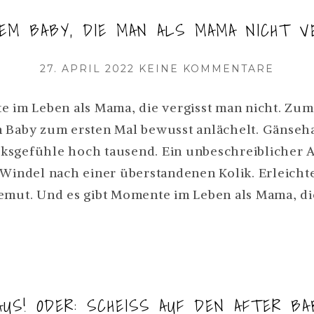
M BABY, DIE MAN ALS MAMA NICHT VE
VERÖFFENTLICHT
ZU
27. APRIL 2022
KEINE KOMMENTARE
AM
MOME
MIT
e im Leben als Mama, die vergisst man nicht. Zum 
DEM
 Baby zum ersten Mal bewusst anlächelt. Gänseh
BABY,
ksgefühle hoch tausend. Ein unbeschreiblicher A
DIE
MAN
 Windel nach einer überstandenen Kolik. Erleicht
ALS
emut. Und es gibt Momente im Leben als Mama, di
MAMA
NTE
NICHT
VERGI
LEIDE
AUS! ODER: SCHEISS AUF DEN AFTER BA