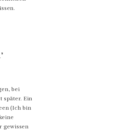
ERT.
issen.
“
en, bei
.
 später. Ein
en (Ich bin
ST
keine
.“
er gewissen