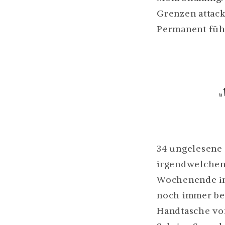
Grenzen attack
Permanent fü
34 ungelesene 
irgendwelchen 
Wochenende im 
noch immer bew
Handtasche vor