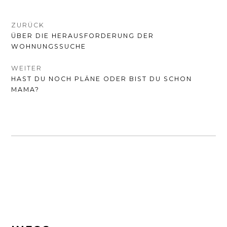
BEITRAGSNAVIGATION
ZURÜCK
VORHERIGER
ÜBER DIE HERAUSFORDERUNG DER
BEITRAG:
WOHNUNGSSUCHE
WEITER
NÄCHSTER
HAST DU NOCH PLÄNE ODER BIST DU SCHON
BEITRAG:
MAMA?
FOOTER-
SEITENLEISTE