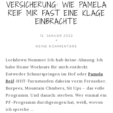
VERSICHERUNG: WIE PAMELA
REIF MIR FAST EINE KLAGE
EINBRACHTE
VERÖFFENTLICHT
12. JANUAR 2022
AM
AUTOR
*
ZU
KEINE KOMMENTARE
EIN
FALL
Lockdown Nummer Ich-hab-keine-Ahnung: Ich
FÜR
habe Home Workouts für mich entdeckt.
DIE
VERSICHERUNG:
Entweder Schnurspringen im Hof oder
Pamela
WIE
Reif
-HIIT-Turnstunden daheim vorm Fernseher.
PAMELA
Burpees, Mountain Climbers, Sit Ups – das volle
REIF
MIR
Programm. Und danach: sterben. Wer einmal ein
FAST
PF-Programm durchgezogen hat, weiß, wovon
EINE
ich spreche …
KLAGE