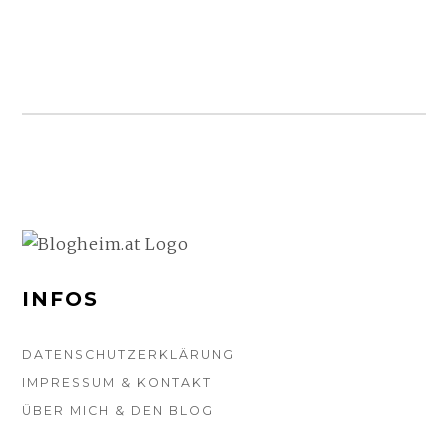
EINE
ÜBERMUT
UND
ES
STÖRT
MICH
NICHT
IM
GERINGS
FOOTER-
…
SEITENLEISTE
WEITERLE
INFOS
DATENSCHUTZERKLÄRUNG
IMPRESSUM & KONTAKT
ÜBER MICH & DEN BLOG