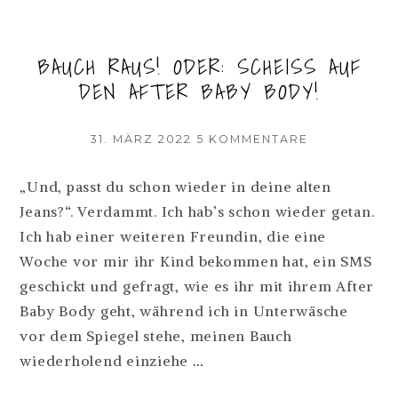
BAUCH RAUS! ODER: SCHEISS AUF D
EN AFTER BABY BODY!
VERÖFFENTLICHT
ZU
31. MÄRZ 2022
5 KOMMENTARE
AM
BAUCH
RAUS!
„Und, passt du schon wieder in deine alten
ODER:
Jeans?“. Verdammt. Ich hab’s schon wieder getan.
SCHEISS A
UF D
Ich hab einer weiteren Freundin, die eine
EN A
Woche vor mir ihr Kind bekommen hat, ein SMS
FTER B
geschickt und gefragt, wie es ihr mit ihrem After
ABY B
ODY!
Baby Body geht, während ich in Unterwäsche
vor dem Spiegel stehe, meinen Bauch
BAUCH
wiederholend einziehe
…
RAUS!