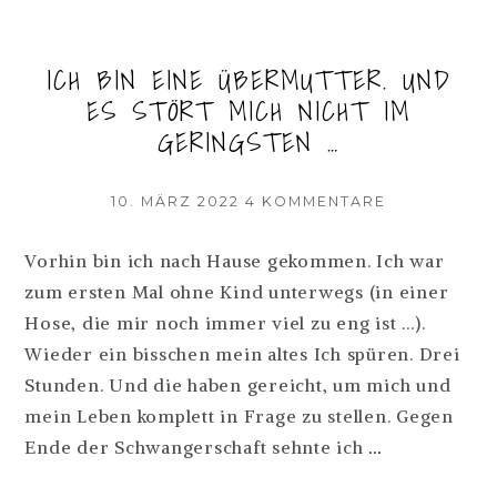
ODER:
SCHEISS A
ICH BIN EINE ÜBERMUTTER. UND
UF D
ES STÖRT MICH NICHT IM
EN A
GERINGSTEN …
FTER B
ABY B
ODY! W
VERÖFFENTLICHT
ZU
10. MÄRZ 2022
4 KOMMENTARE
AM
ICH
EITERLESEN
BIN
Vorhin bin ich nach Hause gekommen. Ich war
EINE
zum ersten Mal ohne Kind unterwegs (in einer
ÜBERMUTTER
UND
Hose, die mir noch immer viel zu eng ist …).
ES
Wieder ein bisschen mein altes Ich spüren. Drei
STÖRT
Stunden. Und die haben gereicht, um mich und
MICH
NICHT
mein Leben komplett in Frage zu stellen. Gegen
IM
ICH
Ende der Schwangerschaft sehnte ich
…
GERINGSTEN
BIN
…