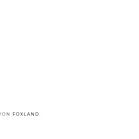
 VON
FOXLAND
.