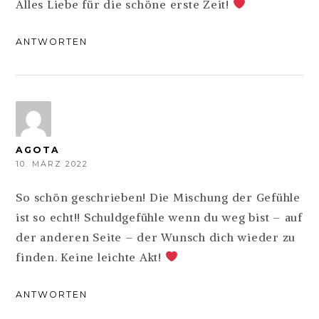
Alles Liebe für die schöne erste Zeit!
ANTWORTEN
AGOTA
10. MÄRZ 2022
So schön geschrieben! Die Mischung der Gefühle
ist so echt!! Schuldgefühle wenn du weg bist – auf
der anderen Seite – der Wunsch dich wieder zu
finden. Keine leichte Akt!
ANTWORTEN