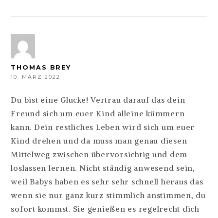
THOMAS BREY
10. MÄRZ 2022
Du bist eine Glucke! Vertrau darauf das dein
Freund sich um euer Kind alleine kümmern
kann. Dein restliches Leben wird sich um euer
Kind drehen und da muss man genau diesen
Mittelweg zwischen übervorsichtig und dem
loslassen lernen. Nicht ständig anwesend sein,
weil Babys haben es sehr sehr schnell heraus das
wenn sie nur ganz kurz stimmlich anstimmen, du
sofort kommst. Sie genießen es regelrecht dich