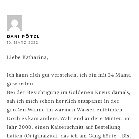
DANI PÖTZL
10. MÄRZ 2022
Liebe Katharina,
ich kann dich gut verstehen, ich bin mit 34 Mama
geworden.
Bei der Besichtigung im Goldenen Kreuz damals,
sah ich mich schon herrlich entspannt in der
großen Wanne im warmen Wasser entbinden.
Doch es kam anders. Während andere Mütter, im
Jahr 2000, einen Kaiserschnitt auf Bestellung
hatten (Originalzitat, das ich am Gang hörte: „Bist