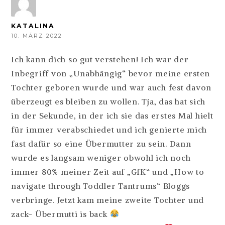
KATALINA
10. MÄRZ 2022
Ich kann dich so gut verstehen! Ich war der
Inbegriff von „Unabhängig“ bevor meine ersten
Tochter geboren wurde und war auch fest davon
überzeugt es bleiben zu wollen. Tja, das hat sich
in der Sekunde, in der ich sie das erstes Mal hielt
für immer verabschiedet und ich genierte mich
fast dafür so eine Übermutter zu sein. Dann
wurde es langsam weniger obwohl ich noch
immer 80% meiner Zeit auf „GfK“ und „How to
navigate through Toddler Tantrums“ Bloggs
verbringe. Jetzt kam meine zweite Tochter und
zack- Übermutti is back