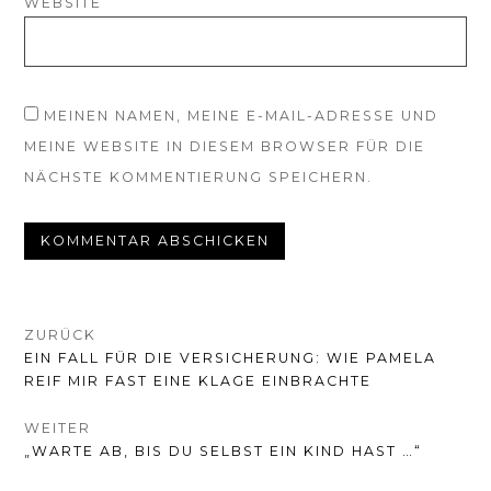
WEBSITE
MEINEN NAMEN, MEINE E-MAIL-ADRESSE UND
MEINE WEBSITE IN DIESEM BROWSER FÜR DIE
NÄCHSTE KOMMENTIERUNG SPEICHERN.
BEITRAGSNAVIGATION
ZURÜCK
VORHERIGER
EIN FALL FÜR DIE VERSICHERUNG: WIE PAMELA
BEITRAG:
REIF MIR FAST EINE KLAGE EINBRACHTE
WEITER
NÄCHSTER
„WARTE AB, BIS DU SELBST EIN KIND HAST …“
BEITRAG: