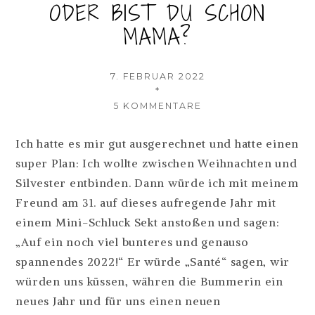
ODER BIST DU SCHON
MAMA?
VERÖFFENTLICHT
7. FEBRUAR 2022
AM
AUTOR
*
ZU
5 KOMMENTARE
HAST
DU
Ich hatte es mir gut ausgerechnet und hatte einen
NOCH
super Plan: Ich wollte zwischen Weihnachten und
PLÄNE
ODER
Silvester entbinden. Dann würde ich mit meinem
BIST
Freund am 31. auf dieses aufregende Jahr mit
DU
einem Mini-Schluck Sekt anstoßen und sagen:
SCHON
MAMA?
„Auf ein noch viel bunteres und genauso
spannendes 2022!“ Er würde „Santé“ sagen, wir
würden uns küssen, währen die Bummerin ein
neues Jahr und für uns einen neuen