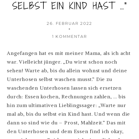
SELBST EIN KIND HAST …“
VERÖFFENTLICHT
26. FEBRUAR 2022
AM
AUTOR
*
ZU
1 KOMMENTAR
„WARTE
AB,
Angefangen hat es mit meiner Mama, als ich acht
BIS
war. Vielleicht jünger. „Du wirst schon noch
DU
SELBST
sehen! Warte ab, bis du allein wohnst und deine
EIN
Unterhosen selbst waschen musst.“ Die zu
KIND
waschenden Unterhosen lassen sich ersetzen
HAST
…“
durch: Essen kochen, Rechnungen zahlen, … bis
hin zum ultimativen Lieblingssager: „Warte nur
mal ab, bis du selbst ein Kind hast. Und wenn die
dann so sind wie du – Prost, Mahlzeit.“ Das mit
den Unterhosen und dem Essen find ich okay,