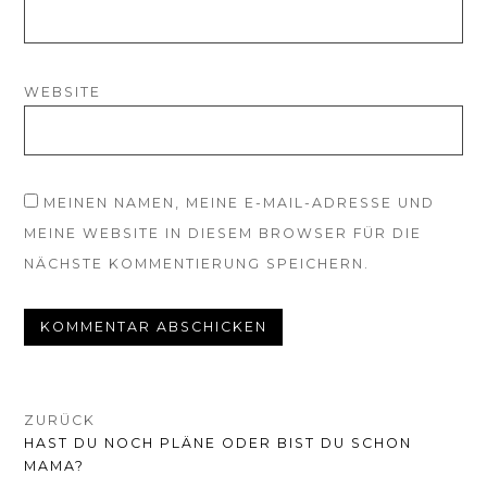
WEBSITE
MEINEN NAMEN, MEINE E-MAIL-ADRESSE UND
MEINE WEBSITE IN DIESEM BROWSER FÜR DIE
NÄCHSTE KOMMENTIERUNG SPEICHERN.
BEITRAGSNAVIGATION
ZURÜCK
VORHERIGER
HAST DU NOCH PLÄNE ODER BIST DU SCHON
BEITRAG:
MAMA?