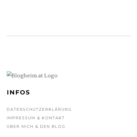
KREBS:
„ICH
HÄNGE
NICHT
SEHR
AM
LEBEN.“
WEITERLESEN
FOOTER-
SEITENLEISTE
INFOS
DATENSCHUTZERKLÄRUNG
IMPRESSUM & KONTAKT
ÜBER MICH & DEN BLOG