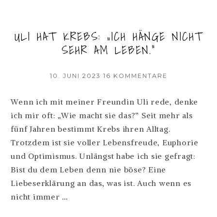
ULI HAT KREBS: „ICH HÄNGE NICHT
SEHR AM LEBEN.“
VERÖFFENTLICHT
ZU
10. JUNI 2023
16 KOMMENTARE
AM
ULI
HAT
Wenn ich mit meiner Freundin Uli rede, denke
KREBS:
ich mir oft: „Wie macht sie das?“ Seit mehr als
„ICH
HÄNGE
fünf Jahren bestimmt Krebs ihren Alltag.
NICHT
Trotzdem ist sie voller Lebensfreude, Euphorie
SEHR
und Optimismus. Unlängst habe ich sie gefragt:
AM
LEBEN.“
Bist du dem Leben denn nie böse? Eine
Liebeserklärung an das, was ist. Auch wenn es
ULI
nicht immer
…
HAT