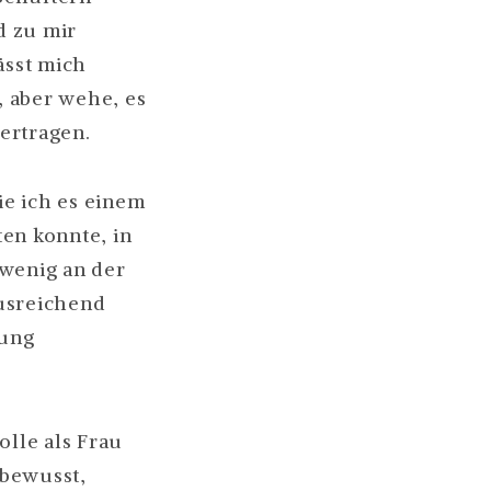
d zu mir
ässt mich
, aber wehe, es
 ertragen.
ie ich es einem
en konnte, in
 wenig an der
ausreichend
tung
olle als Frau
nbewusst,