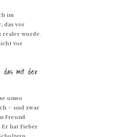
ch im
, das vor
k realer wurde.
nicht vor
r das mit der
sse umso
 ich – und zwar
in Freund
 Er hat Fieber
Schultern