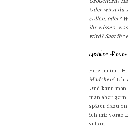
Großeltern? Has
Oder wirst du’s
stillen, oder? 
ihr wissen, was
wird? Sagt ihr 
Gender-Reveal
Eine meiner H
Mädchen?
Ich 
Und kann man t
man aber gern
später dazu en
ich mir vorab 
schon.