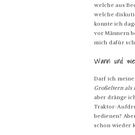
welche aus Beq
welche diskut
konnte ich dag
vor Männern be
mich dafür sc
Wann und wie 
Darf ich mein
Großeltern als 
aber dränge ich
Traktor-Aufdru
bedienen? Aber
schon wieder K