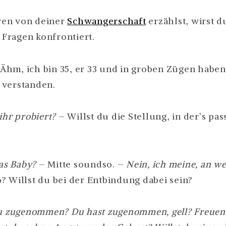
ES
WIRD
en von deiner
Schwangerschaft
erzählst, wirst d
EIN
Fragen konfrontiert.
MÄDCHEN.
DARF
ES
 Ähm, ich bin 35, er 33 und in groben Zügen haben
MIT
 verstanden.
BARBIES
SPIELEN?
UND
ihr probiert?
– Willst du die Stellung, in der’s pass
MIT
KLISCHEES?
s Baby?
– Mitte soundso. –
Nein, ich meine, an w
? Willst du bei der Entbindung dabei sein?
du zugenommen? Du hast zugenommen, gell? Freuen 