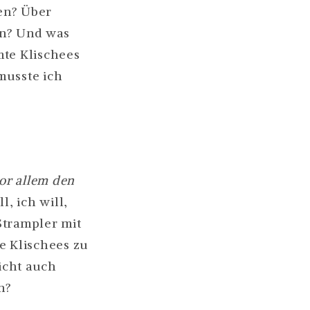
en? Über
en? Und was
mte Klischees
musste ich
vor allem den
l, ich will,
 Strampler mit
e Klischees zu
icht auch
n?