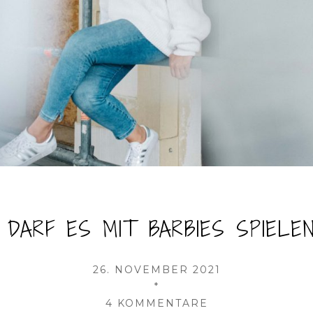
 DARF ES MIT BARBIES SPIELE
VERÖFFENTLICHT
26. NOVEMBER 2021
AM
AUTOR
*
ZU
4 KOMMENTARE