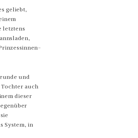
s geliebt,
reinem
e letztens
mannsladen,
Prinzessinnen-
reunde und
e Tochter auch
einem dieser
 gegenüber
sie
s System, in